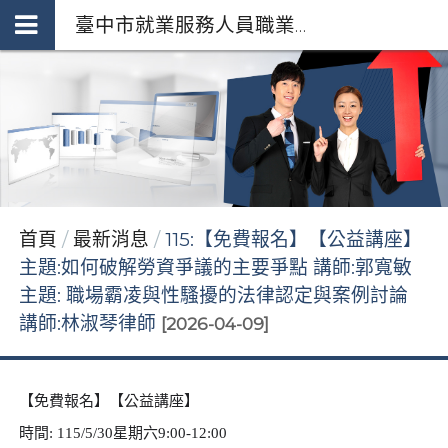
臺中市就業服務人員職業工會 *府授勞資字第1110251982號92253255
首頁
最新消息
115:【免費報名】【公益講座】
主題:如何破解勞資爭議的主要爭點 講師:郭寬敏
主題: 職場霸凌與性騷擾的法律認定與案例討論
講師:林淑琴律師
[2026-04-09]
【
】【
】
免費報名
公益講座
時間
:
115/5/30
星期六
9:00-12:00