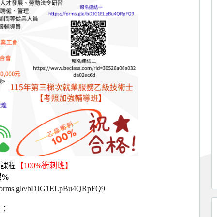
級課程
【100%衝刺班】
標%
//forms.gle/bDJG1ELpBu4QRpFQ9
址：