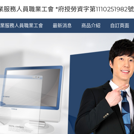
服務人員職業工會 *府授勞資字第1110251982號92
業服務人員職業工會
最新消息
商品介紹
自訂頁面