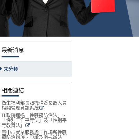
最新消息
未分類
相關連結
衛生福利部長照機構暨長照人員
相關管理資訊系統
11.政院通過「性騷擾防治法」、
「性別工作平等法」及「性別平
等教育法」
臺中市就業服務處工作場所性騷
擾防治措施、申訴及懲戒辦法