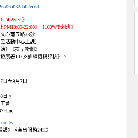
526a06a032da02ec6d
1-24-28-31》
】
上
PM18:00-22:00
【100%衝刺班】
文心南五路33號
里民活動中心上課）
開始》《提早衝刺》
發展署TTQS訓練機構評核》。
27日至9月7日
月8日。
業工會
+line
.com.tw
護》《全省服務24H》