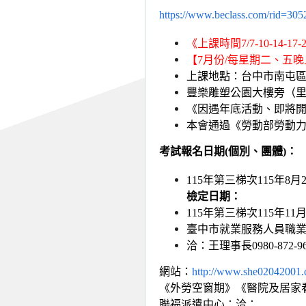
https://www.beclass.com/rid=30
《上課時間7/7-10-14-17-2
【
7
月份/每星期二、五晚
上課地點：台中市南屯區
豐樂雕塑公園大樓旁（
《因遇年底活動、即將
本會通過《勞動部勞動力
考試報名日期(個別、團體)：
115
年第三梯次115年8月
檢定日期：
115
年第三梯次115年11
臺中市就業服務人員職
洽：王理事長0980-872-967
網站：
http://www.she02042001
《外勞空窗期》《醫院及居家看
聯福派遣中心：洽：