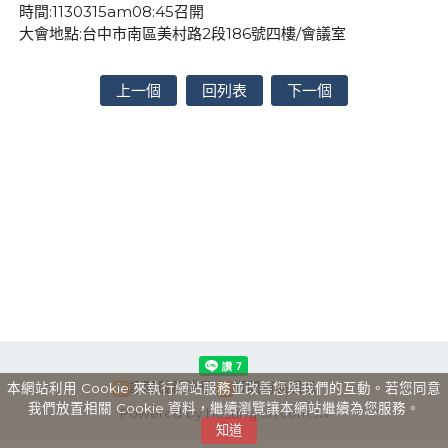
時間:1130315am08:45召開
大會地點:台中市南區美村路2段186號四樓/會議室
上一個
回列表
下一個
訂閱最新消息
訂閱商品訊息
本網站利用 Cookie 來執行網站服務並改善您與我們的互動。若您同意
我們放置相關 Cookie 資料，繼續瀏覽讓本網站繼續為您服務。
Powered by hosting.url.com.tw