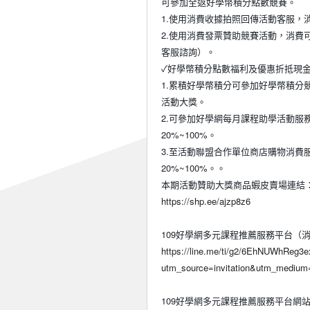
可參加全返好學幣積分點數競賽。
1.使用消費收據拍照回傳活動客服，消
2.使用消費發票贊助競賽活動，消費
客服諮詢）。
✓好學幣積分點數福利及優惠折抵現
1.累積好學幣積分可參加好學幣積
活動大獎。
2.可參加好學網每月課程助學活動
20%~100%。
3.至活動聯盟合作單位商店購物消費
20%~100%。。
本期活動贊助大獎商品蝦皮賣場連結
https://shp.ee/ajzp8z6
109好學網多元課程推薦服務平台（
https://line.me/ti/g2/6EhNUWhRe
utm_source=invitation&utm_medium
109好學網多元課程推薦服務平台網