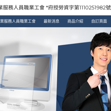
服務人員職業工會 *府授勞資字第1110251982號92
業服務人員職業工會
最新消息
商品介紹
自訂頁面