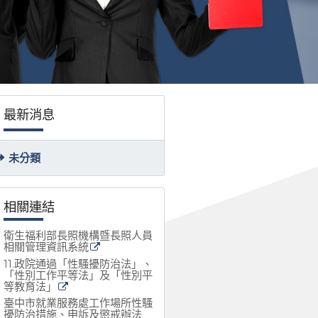
最新消息
未分類
相關連結
衛生福利部長照機構暨長照人員
相關管理資訊系統
11.政院通過「性騷擾防治法」、
「性別工作平等法」及「性別平
等教育法」
臺中市就業服務處工作場所性騷
擾防治措施、申訴及懲戒辦法