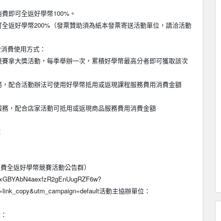
費即可全返好學幣100%。
可全返好學幣200%（發票贊助須為紙本發票寄送活動單位，請洽活動
金消費使用方式：
分競賽拿大獎活動，每季舉辦一次，累積好學幣最高分者即可獲取該次
服務，配合活動辦法可使用好學幣抵用或返現課程服務費用消費金額
服務，配合店家活動可抵用或返現商品服務費用消費金額
：
消費全返好學幣競賽活動公告群）
g3exGBYAbN4aexfzR2gEnUugRZF6w?
=link_copy&utm_campaign=default
活動主協辦單位：
站：