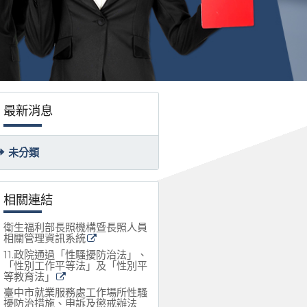
最新消息
未分類
相關連結
衛生福利部長照機構暨長照人員
相關管理資訊系統
11.政院通過「性騷擾防治法」、
「性別工作平等法」及「性別平
等教育法」
臺中市就業服務處工作場所性騷
擾防治措施、申訴及懲戒辦法