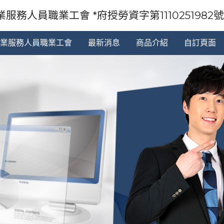
服務人員職業工會 *府授勞資字第1110251982號92
業服務人員職業工會
最新消息
商品介紹
自訂頁面