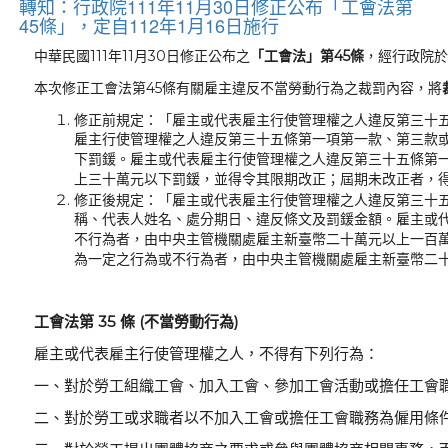
轉知：行政院111年11月30日修正公布「工會法第
45條」，定自112年1月16日施行
中華民國111年11月30日修正公布之
「工會法」第45條
，經行政院於1
本次修正工會法第45條有關雇主違反不當勞動行為之裁罰內容，將
修正前規定：「雇主或代表雇主行使管理權之人違反第三十
雇主行使管理權之人違反第三十五條第一項第一款、第三款
下罰鍰。雇主或代表雇主行使管理權之人違反第三十五條第
上三十萬元以下罰鍰，並得令其限期改正；屆期未改正者，
修正後規定：「雇主或代表雇主行使管理權之人違反第三十
稱、代表人姓名、處分期日、違反條文及罰鍰金額。雇主或
不行為者，由中央主管機關處雇主新臺幣二十萬元以上一百
為一定之行為或不行為者，由中央主管機關處雇主新臺幣二
工會法第
35
條
(
不當勞動行為
)
雇主或代表雇主行使管理權之人，不得有下列行為：
一、對於勞工組織工會、加入工會、參加工會活動或擔任工會
二、對於勞工或求職者以不加入工會或擔任工會職務為僱用條