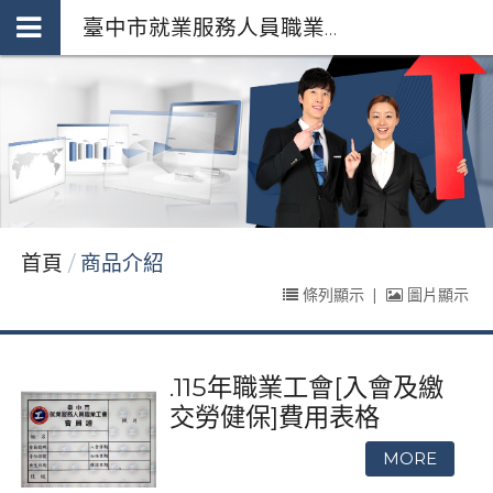
臺中市就業服務人員職業工會 *府授勞資字第1110251982號92253255
首頁
商品介紹
條列顯示
|
圖片顯示
.115年職業工會[入會及繳
交勞健保]費用表格